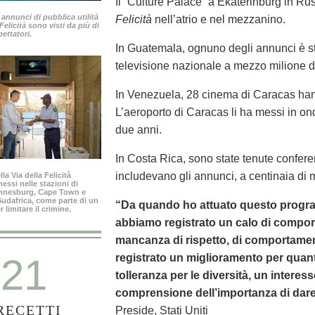
Il “Culture Palace” a Ekaterinburg in Ru
 annunci di pubblica utilità
Felicità
nell’atrio e nel mezzanino.
 Felicità sono visti da più di
pettatori.
In Guatemala, ognuno degli annunci è s
televisione nazionale a mezzo milione d
In Venezuela, 28 cinema di Caracas hann
L’aeroporto di Caracas li ha messi in on
due anni.
In Costa Rica, sono state tenute conferen
includevano gli annunci, a centinaia di m
la Via della Felicità
ssi nelle stazioni di
annesburg, Cape Town e
 Sudafrica, come parte di un
“Da quando ho attuato questo progra
limitare il crimine.
abbiamo registrato un calo di comport
mancanza di rispetto, di comportamen
21
registrato un miglioramento per quanto
tolleranza per le diversità, un interess
comprensione dell’importanza di dare 
RECETTI
Preside, Stati Uniti