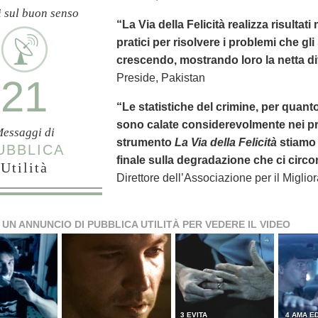
i sul buon senso
“La Via della Felicità realizza risultat
pratici per risolvere i problemi che gl
crescendo, mostrando loro la netta dif
Preside, Pakistan
21
“Le statistiche del crimine, per quanto
sono calate considerevolmente nei pr
essaggi di
strumento
La Via della Felicità
stiamo 
UBBLICA
finale sulla degradazione che ci circo
Utilità
Direttore dell’Associazione per il Miglio
 UN ANNUNCIO DI PUBBLICA UTILITÀ PER VEDERE IL VIDEO
3 EVITA
4 AMA ED