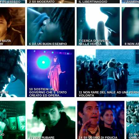
DI TE STESSO
2 SII MODERATO
IL LIBERTINAGGIO
I BAMBIN
D AIUTA
7 CERCA DI VIVERE
RI
6 DÀ UN BUON ESEMPIO
NELLA VERITÀ
8 NON A
10 SOSTIENI UN
IENTE
GOVERNO CHE È STATO
11 NON FARE DEL MALE AD UNA PERS
CREATO ED OPERA...
VOLONTÀ
 E
TUO
15 FA
13 NON RUBARE
14 SII DEGNO DI FIDUCIA
OBBLI