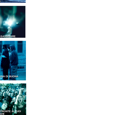
I
SSASSINARE
ONA DI BUONA
I FRONTE AI TUOI
GHI