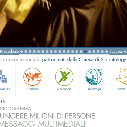
Precedente
Successiv
glioramento sociale
patrocinati dalla Chiesa di Scientology
olastics
Criminon
Narconon
Antidroga
Diritti
ITÀ
L PROGRAMMA
UNGERE MILIONI DI PERSONE
ESSAGGI MULTIMEDIALI