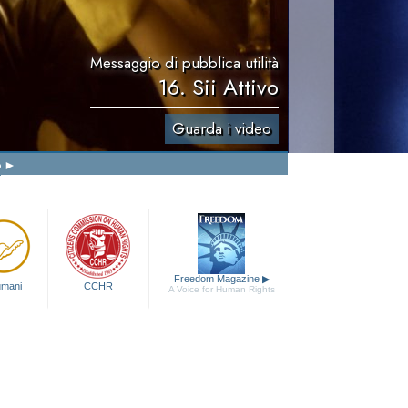
Messaggio di pubblica utilità
16. Sii Attivo
Guarda i video
o
Freedom Magazine
▶
 umani
CCHR
A Voice for Human Rights