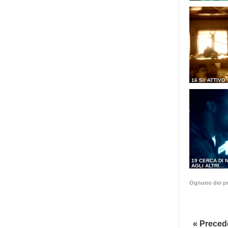
16 SII ATTIVO
19 CERCA DI 
AGLI ALTRI...
Ognuno dei pr
« Preced