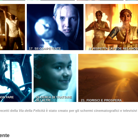
17. SII COMPETENTE
18 RISPETTA LA FEDE RELIGIOS
NON FARE
20 CERCA DI TRATTARE
GLI ALTRI...
21. FIORISCI E PROSPERA
ecetti della
Via della Felicità
è stato creato per gli schermi cinematografici e televisivi 
ente