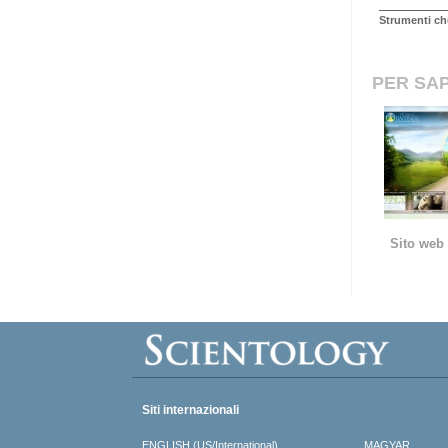
Strumenti ch
PER SAP
Sito web 
Siti internazionali
ENGLISH (US/International)
MAGYAR