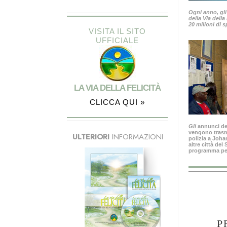
Ogni anno, gli
della Via della
20 milioni di s
VISITA IL SITO
UFFICIALE
LA VIA DELLA FELICITÀ
CLICCA QUI »
Gli
annunci del
vengono trasme
ULTERIORI
INFORMAZIONI
polizia a Joh
altre città del
programma per 
P