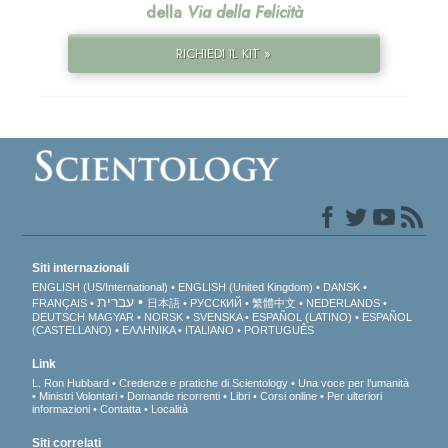
della
Via della Felicità
RICHIEDI IL KIT »
Siti internazionali
ENGLISH (US/International)
ENGLISH (United Kingdom)
DANSK
עברית
FRANÇAIS
日本語
РУССКИЙ
繁體中文
NEDERLANDS
DEUTSCH
MAGYAR
NORSK
SVENSKA
ESPAÑOL (LATINO)
ESPAÑOL
(CASTELLANO)
ΕΛΛΗΝΙΚA
ITALIANO
PORTUGUÊS
Link
L. Ron Hubbard
Credenze e pratiche di Scientology
Una voce per l’umanità
Ministri Volontari
Domande ricorrenti
Libri
Corsi online
Per ulteriori
informazioni
Contatta
Località
Siti correlati