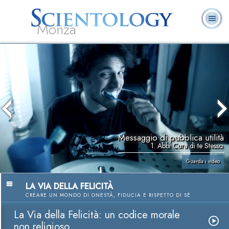
Monza
L. Ron Hubbard:
Che cos’è
Ministri
Domande
Libri
Fondatore
Scientology?
Volontari
ricorrenti
Messaggio di pubblica utilità
1. Abbi Cura di te Stesso.
Guarda i video
LA VIA DELLA FELICITÀ
CREARE UN MONDO DI ONESTÀ, FIDUCIA E RISPETTO DI SÉ
La Via della Felicità: un codice morale
non religioso