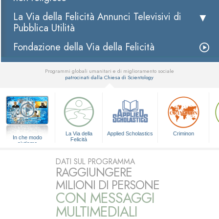
La Via della Felicità Annunci Televisivi di
Pubblica Utilità
Fondazione della Via della Felicità
Programmi globali umanitari e di miglioramento sociale
patrocinati dalla Chiesa di Scientology
▼
La Via della
Applied Scholastics
Criminon
In che modo
Felicità
aiutiamo
DATI SUL PROGRAMMA
RAGGIUNGERE
MILIONI DI PERSONE
CON MESSAGGI
MULTIMEDIALI