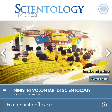
Monza
L. Ron Hubbard:
Che cos’è
Ministri
Domande
Libri
Fondatore
Scientology?
Volontari
ricorrenti
Impulso ad aiutare
Guarda i video
MINISTRI VOLONTARI DI SCIENTOLOGY
SI
PUÒ
FARE QUALCOSA
Fornire aiuto efficace