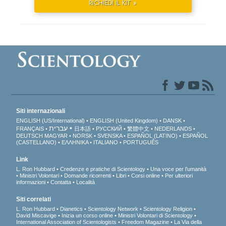
RICHIEDI IL KIT »
Siti internazionali
ENGLISH (US/International)
ENGLISH (United Kingdom)
DANSK
עברית
FRANÇAIS
日本語
РУССКИЙ
繁體中文
NEDERLANDS
DEUTSCH
MAGYAR
NORSK
SVENSKA
ESPAÑOL (LATINO)
ESPAÑOL
(CASTELLANO)
ΕΛΛΗΝΙΚA
ITALIANO
PORTUGUÊS
Link
L. Ron Hubbard
Credenze e pratiche di Scientology
Una voce per l’umanità
Ministri Volontari
Domande ricorrenti
Libri
Corsi online
Per ulteriori
informazioni
Contatta
Località
Siti correlati
L. Ron Hubbard
Dianetics
Scientology Network
Scientology Religion
David Miscavige
Inizia un corso online
Ministri Volontari di Scientology
International Association of Scientologists
Freedom Magazine
La Via della