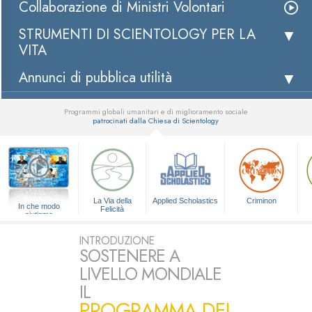
Collaborazione di Ministri Volontari
STRUMENTI DI SCIENTOLOGY PER LA
VITA
Annunci di pubblica utilità
Programmi globali umanitari e di miglioramento sociale
patrocinati dalla Chiesa di Scientology
▼
La Via della
Applied Scholastics
Criminon
In che modo
Felicità
aiutiamo
INTRODUZIONE
SOSTENERE A
LIVELLO MONDIALE
IL
PROGRAMMA DEI