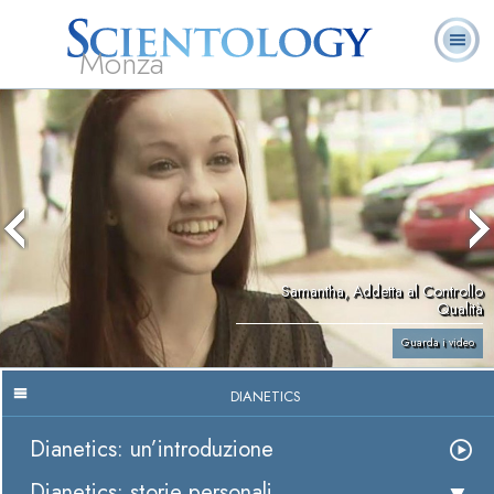
Monza
L. Ron Hubbard:
Che cos’è
Ministri
Domande
Libri
Fondatore
Scientology?
Volontari
ricorrenti
Samantha, Addetta al Controllo
Qualità
Guarda i video
DIANETICS
Dianetics: un’introduzione
Dianetics: storie personali