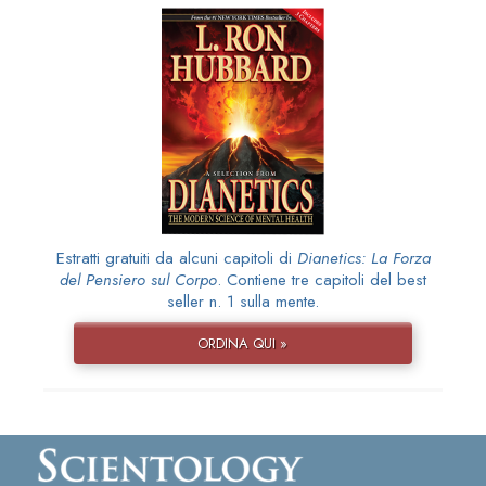
Estratti gratuiti da alcuni capitoli di
Dianetics: La Forza
del Pensiero sul Corpo
. Contiene tre capitoli del best
seller n. 1 sulla mente.
ORDINA QUI »