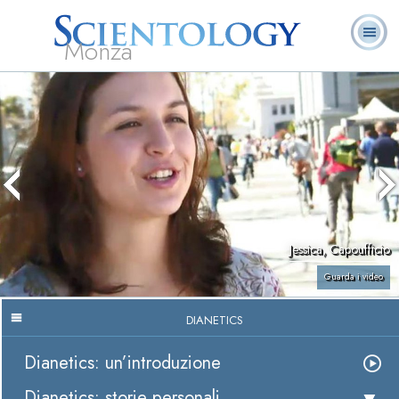
Monza
L. Ron Hubbard:
Che cos’è
Ministri
Domande
Libri
Fondatore
Scientology?
Volontari
ricorrenti
Jessica, Capoufficio
Guarda i video
DIANETICS
Dianetics: un’introduzione
Dianetics: storie personali