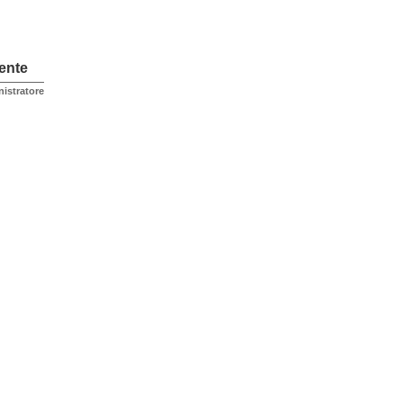
ente
istratore