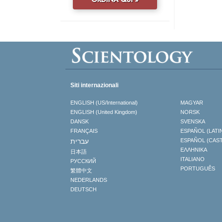
Siti internazionali
ENGLISH (US/International)
MAGYAR
ENGLISH (United Kingdom)
NORSK
DANSK
SVENSKA
FRANÇAIS
ESPAÑOL (LATI
עברית
ESPAÑOL (CAS
ΕΛΛΗΝΙΚA
日本語
ITALIANO
РУССКИЙ
PORTUGUÊS
繁體中文
NEDERLANDS
DEUTSCH