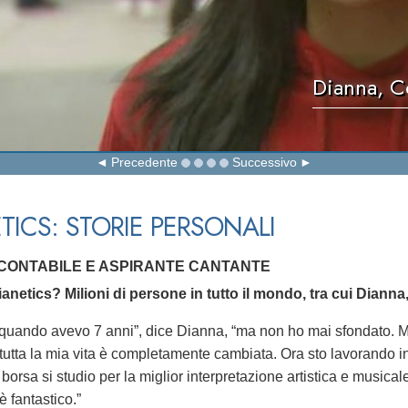
Dianna, C
Precedente
Successivo
TICS: STORIE PERSONALI
 CONTABILE E ASPIRANTE CANTANTE
anetics? Milioni di persone in tutto il mondo, tra cui Dianna
quando avevo 7 anni”, dice Dianna, “ma non ho mai sfondato. Ma d
 tutta la mia vita è completamente cambiata. Ora sto lavorando i
a borsa si studio per la miglior interpretazione artistica e musi
è fantastico.”