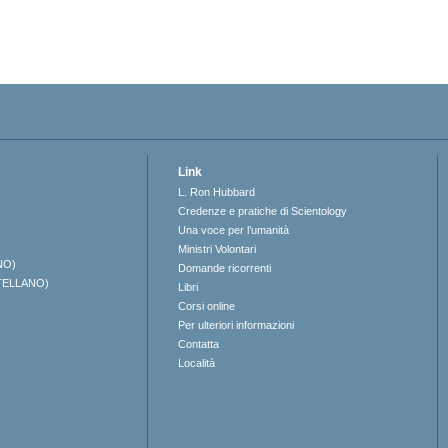
Link
L. Ron Hubbard
Credenze e pratiche di Scientology
Una voce per l’umanità
Ministri Volontari
NO)
Domande ricorrenti
TELLANO)
Libri
Corsi online
Per ulteriori informazioni
Contatta
Località