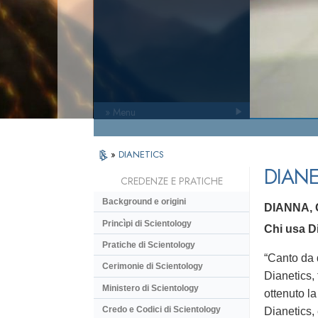
» Menu
»
DIANETICS
DIANE
CREDENZE E PRATICHE
Background e origini
DIANNA,
Princìpi di Scientology
Chi usa Di
Pratiche di Scientology
“Canto da 
Cerimonie di Scientology
Dianetics,
Ministero di Scientology
ottenuto l
Credo e Codici di Scientology
Dianetics, 