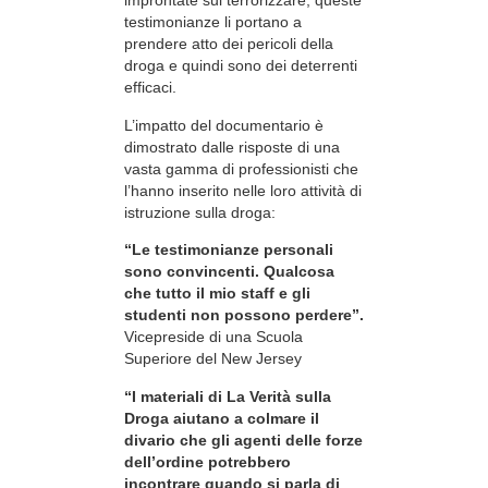
improntate sul terrorizzare, queste
testimonianze li portano a
prendere atto dei pericoli della
droga e quindi sono dei deterrenti
efficaci.
L’impatto del documentario è
dimostrato dalle risposte di una
vasta gamma di professionisti che
l’hanno inserito nelle loro attività di
istruzione sulla droga:
“Le testimonianze personali
sono convincenti. Qualcosa
che tutto il mio staff e gli
studenti non possono perdere”.
Vicepreside di una Scuola
Superiore del New Jersey
“I materiali di La Verità sulla
Droga aiutano a colmare il
divario che gli agenti delle forze
dell’ordine potrebbero
incontrare quando si parla di