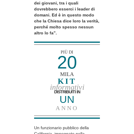
dei giovani, tra i quali
dovrebbero esserci i leader di
domani. Ed è in questo modo
che la Chiesa dice loro la verità,
perché molto spesso nessun
altro lo fa”.
PIÙ DI
20
MILA
KIT
informativi
DISTRIBUITI IN
UN
ANNO
Un funzionario pubblico della
California, impegnato nella