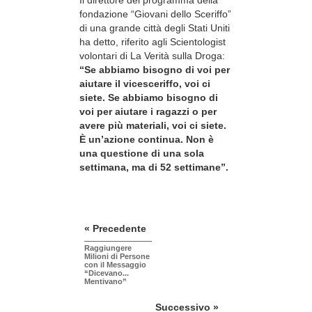
fondazione “Giovani dello Sceriffo”
di una grande città degli Stati Uniti
ha detto, riferito agli Scientologist
volontari di La Verità sulla Droga:
“Se abbiamo bisogno di voi per
aiutare il vicesceriffo, voi ci
siete. Se abbiamo bisogno di
voi per aiutare i ragazzi o per
avere più materiali, voi ci siete.
È un’azione continua. Non è
una questione di una sola
settimana, ma di 52 settimane”.
« Precedente
Raggiungere
Milioni di Persone
con il Messaggio
“Dicevano...
Mentivano”
Successivo »