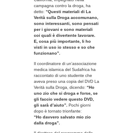
campagna contro la droga, ha
detto:
“Questi materiali di La
Verità sulla Droga accomunano,
sono interessanti, sono pensati
per i giovani e sono materiali
coi quali è divertente lavorare.
E, cosa più importante, li ho
visti in uso io stesso e so che
funzionano”.
Il coordinatore di un’associazione
medica islamica del Sudafrica ha
raccontato di uno studente che
aveva preso una copia del DVD La
Verità sulla Droga, dicendo:
“Ho
uno zio che si droga e forse, se
gli faccio vedere questo DVD,
gli sarà d’aiuto”.
Pochi giorni
dopo è tornato trionfante:
“Ho davvero salvato mio zio
dalla droga”.
Il direttore del programma della