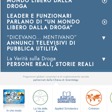
MONDO LIBERO DALLA
DROGA
LEADER E FUNZIONARI
PARLANO DI “UN MONDO
LIBERO DALLA DROGA”
“DICEVANO... MENTIVANO”
ANNUNCI TELEVISIVI DI
PUBBLICA UTILITÀ
La Verità sulla Droga
PERSONE REALI, STORIE REALI
Programmi globali umanitari e di miglioramento sociale
patrocinati dalla Chiesa di Scientology
▼
La Via della
Applied Scholastics
Criminon
In che modo
Felicità