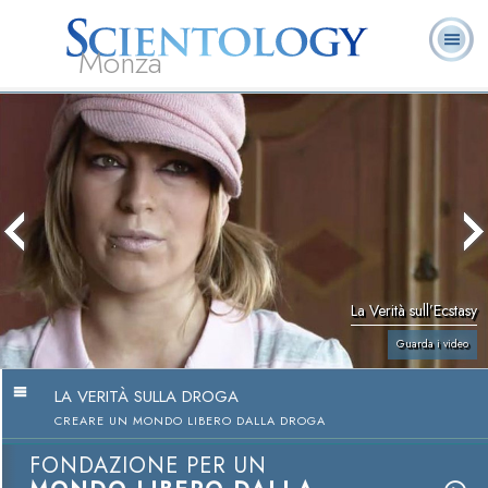
Monza
L. Ron Hubbard:
Che cos’è
Ministri
Domande
Libri
Fondatore
Scientology?
Volontari
ricorrenti
La Verità sull’Ecstasy
Guarda i video
LA VERITÀ SULLA DROGA
CREARE UN MONDO LIBERO DALLA DROGA
FONDAZIONE PER UN