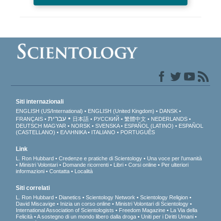
Siti internazionali
ENGLISH (US/International)
ENGLISH (United Kingdom)
DANSK
עברית
FRANÇAIS
日本語
РУССКИЙ
繁體中文
NEDERLANDS
DEUTSCH
MAGYAR
NORSK
SVENSKA
ESPAÑOL (LATINO)
ESPAÑOL
(CASTELLANO)
ΕΛΛΗΝΙΚA
ITALIANO
PORTUGUÊS
Link
L. Ron Hubbard
Credenze e pratiche di Scientology
Una voce per l’umanità
Ministri Volontari
Domande ricorrenti
Libri
Corsi online
Per ulteriori
informazioni
Contatta
Località
Siti correlati
L. Ron Hubbard
Dianetics
Scientology Network
Scientology Religion
David Miscavige
Inizia un corso online
Ministri Volontari di Scientology
International Association of Scientologists
Freedom Magazine
La Via della
Felicità
A sostegno di un mondo libero dalla droga
Uniti per i Diritti Umani