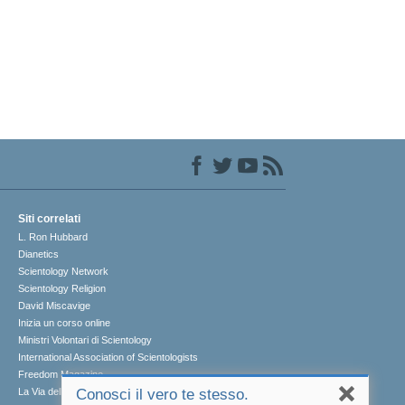
Siti correlati
L. Ron Hubbard
Dianetics
Scientology Network
Scientology Religion
David Miscavige
Inizia un corso online
Ministri Volontari di Scientology
International Association of Scientologists
Freedom Magazine
La Via della Felicità
Conosci il vero te stesso.