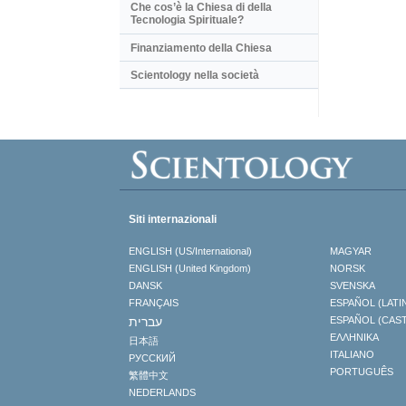
Che cos’è la Chiesa di della
Tecnologia Spirituale?
Finanziamento della Chiesa
Scientology nella società
Siti internazionali
ENGLISH (US/International)
MAGYAR
ENGLISH (United Kingdom)
NORSK
DANSK
SVENSKA
FRANÇAIS
ESPAÑOL (LATI
עברית
ESPAÑOL (CAS
ΕΛΛΗΝΙΚA
日本語
ITALIANO
РУССКИЙ
PORTUGUÊS
繁體中文
NEDERLANDS