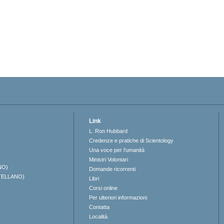
Link
L. Ron Hubbard
Credenze e pratiche di Scientology
Una voce per l’umanità
Ministri Volontari
NO)
Domande ricorrenti
TELLANO)
Libri
Corsi online
Per ulteriori informazioni
Contatta
Località