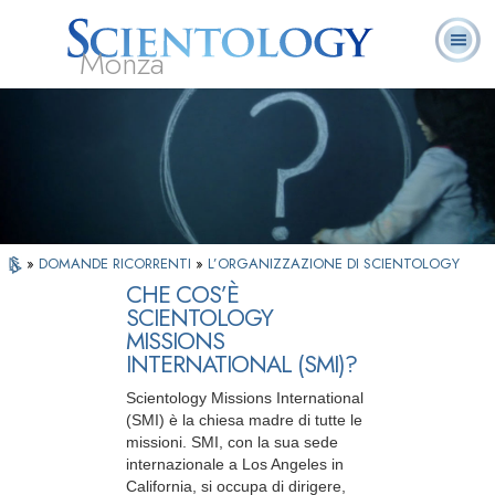
Monza
L. Ron Hubbard:
Che cos’è
Ministri
Domande
Libri
Fondatore
Scientology?
Volontari
ricorrenti
»
DOMANDE RICORRENTI
»
L’ORGANIZZAZIONE DI SCIENTOLOGY
CHE COS’È
SCIENTOLOGY
MISSIONS
INTERNATIONAL (SMI)?
Scientology Missions International
(SMI) è la chiesa madre di tutte le
missioni. SMI, con la sua sede
internazionale a Los Angeles in
California, si occupa di dirigere,