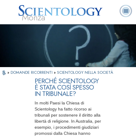
Monza
L. Ron Hubbard:
Che cos’è
Ministri
Domande
Libri
Fondatore
Scientology?
Volontari
ricorrenti
»
DOMANDE RICORRENTI
»
SCIENTOLOGY NELLA SOCIETÀ
PERCHÉ SCIENTOLOGY
È STATA COSÌ SPESSO
IN TRIBUNALE?
In molti Paesi la Chiesa di
Scientology ha fatto ricorso ai
tribunali per sostenere il diritto alla
libertà di religione. In Australia, per
esempio, i procedimenti giudiziari
promossi dalla Chiesa hanno