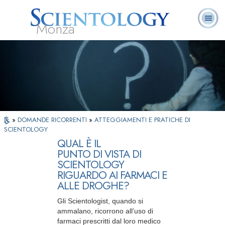
Monza
L. Ron Hubbard:
Che cos’è
Ministri
Domande
Libri
Fondatore
Scientology?
Volontari
ricorrenti
»
DOMANDE RICORRENTI
»
ATTEGGIAMENTI E PRATICHE DI
SCIENTOLOGY
QUAL È IL
PUNTO DI VISTA DI
SCIENTOLOGY
RIGUARDO AI FARMACI E
ALLE DROGHE?
Gli Scientologist, quando si
ammalano, ricorrono all’uso di
farmaci prescritti dal loro medico