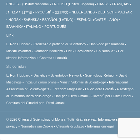
ENGLISH (US/International)
ENGLISH (United Kingdom)
DANSK
FRANÇAIS
עברית
日本語
РУССКИЙ
繁體中文
NEDERLANDS
DEUTSCH
MAGYAR
NORSK
SVENSKA
ESPAÑOL (LATINO)
ESPAÑOL (CASTELLANO)
ΕΛΛΗΝΙΚA
ITALIANO
PORTUGUÊS
Link
L. Ron Hubbard
Credenze e pratiche di Scientology
Una voce per l’umanità
Ministri Volontari
Domande ricorrenti
Libri
Corsi online
Chi sono io?
Per
ulteriori informazioni
Contatta
Località
Siti correlati
L. Ron Hubbard
Dianetics
Scientology Network
Scientology Religion
David
Miscavige
Inizia un corso online
Ministri Volontari di Scientology
International
Association of Scientologists
Freedom Magazine
La Via della Felicità
A sostegno
di un mondo libero dalla droga
Uniti per i Diritti Umani
Gioventù per i Diritti Umani
Comitato dei Cittadini per i Diritti Umani
© 2026
Chiesa di Scientology di Monza.
Tutti i diritti riservati.
Informativa sulla
privacy
•
Normativa sui Cookie
•
Clausole di utilizzo
•
Informazioni legali
.