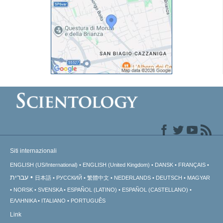
Siti internazionali
ENGLISH (US/International)
ENGLISH (United Kingdom)
DANSK
FRANÇAIS
עברית
日本語
РУССКИЙ
繁體中文
NEDERLANDS
DEUTSCH
MAGYAR
NORSK
SVENSKA
ESPAÑOL (LATINO)
ESPAÑOL (CASTELLANO)
ΕΛΛΗΝΙΚA
ITALIANO
PORTUGUÊS
Link